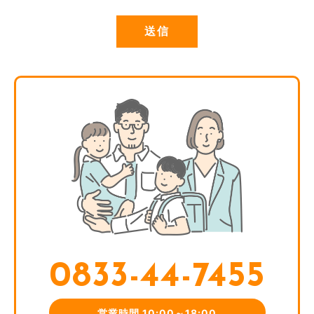
とがあります。また，ユーザーと提携先などとの間でなされ
たユーザーの個人情報を含む取引記録や決済に関する情報を,
当社の提携先(情報提供元，広告主，広告配信先などを含みま
す。以下，｢提携先｣といいます。)などから収集することがあ
ります。
第3条(個人情報を収集・利用する目的)
当社が個人情報を収集・利用する目的は，以下のとおりで
す。
当社サービスの提供・運営のため
ユーザーからのお問い合わせに回答するため(本人確認を行う
ことを含む)
ユーザーが利用中のサービスの新機能，更新情報，キャンペ
ーン等及び当社が提供する他のサービスの案内のメールを送
付するため
メンテナンス，重要なお知らせなど必要に応じたご連絡のた
0833-44-7455
め
利用規約に違反したユーザーや，不正・不当な目的でサービ
スを利用しようとするユーザーの特定をし，ご利用をお断り
営業時間 10:00～18:00