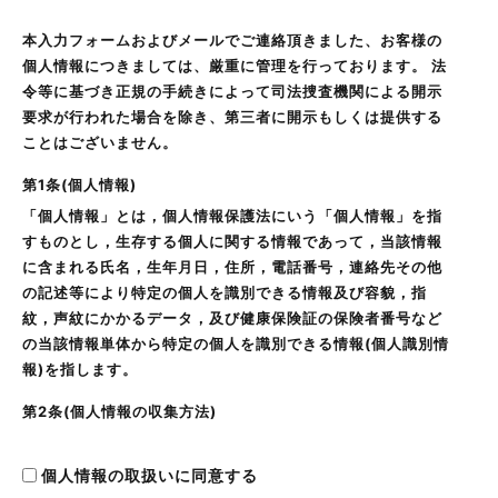
本入力フォームおよびメールでご連絡頂きました、お客様の
個人情報につきましては、厳重に管理を行っております。 法
令等に基づき正規の手続きによって司法捜査機関による開示
要求が行われた場合を除き、第三者に開示もしくは提供する
ことはございません。
第1条(個人情報)
「個人情報」とは，個人情報保護法にいう「個人情報」を指
すものとし，生存する個人に関する情報であって，当該情報
に含まれる氏名，生年月日，住所，電話番号，連絡先その他
の記述等により特定の個人を識別できる情報及び容貌，指
紋，声紋にかかるデータ，及び健康保険証の保険者番号など
の当該情報単体から特定の個人を識別できる情報(個人識別情
報)を指します。
第2条(個人情報の収集方法)
当社は，ユーザーが利用登録をする際に氏名，生年月日，住
所，電話番号，メールアドレス，銀行口座番号，クレジット
個人情報の取扱いに同意する
カード番号，運転免許証番号などの個人情報をお尋ねするこ