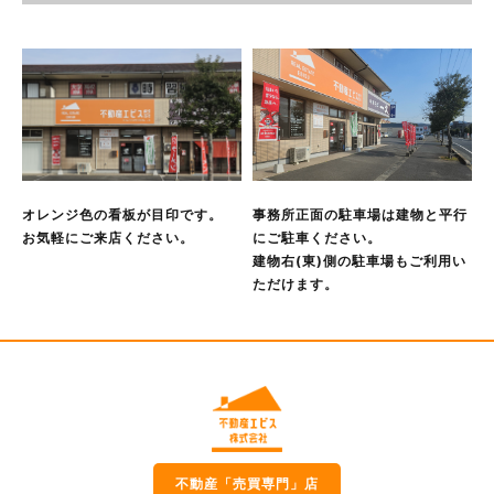
あって，本人の同意を得ることが困難であるとき
公衆衛生の向上または児童の健全な育成の推進のために特に
必要がある場合であって，本人の同意を得ることが困難であ
るとき
国の機関もしくは地方公共団体またはその委託を受けた者が
法令の定める事務を遂行することに対して協力する必要があ
る場合であって，本人の同意を得ることにより当該事務の遂
行に支障を及ぼすおそれがあるとき
オレンジ色の看板が目印です。
事務所正面の駐車場は建物と平行
予め次の事項を告知あるいは公表し，かつ当社が個人情報保
お気軽にご来店ください。
にご駐車ください。
護委員会に届出をしたとき
建物右(東)側の駐車場もご利用い
利用目的に第三者への提供を含むこと
ただけます。
第三者に提供されるデータの項目
第三者への提供の手段または方法
本人の求めに応じて個人情報の第三者への提供を停止するこ
と
本人の求めを受け付ける方法
前項の定めにかかわらず，次に掲げる場合には，当該情報の
提供先は第三者に該当しないものとします。
当社が利用目的の達成に必要な範囲内において個人情報の取
不動産「売買専門」店
扱いの全部または一部を委託する場合