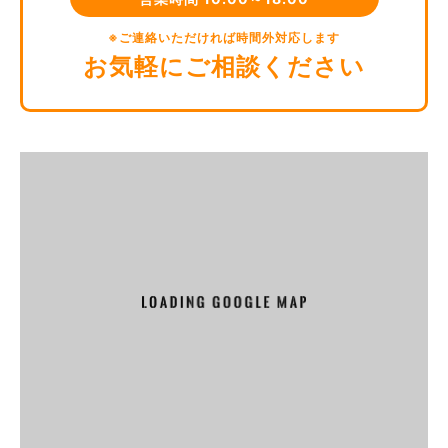
するため
ユーザーにご自身の登録情報の閲覧や変更，削除，ご利用状
※ご連絡いただければ時間外対応します
況の閲覧を行っていただくため
お気軽にご相談ください
有料サービスにおいて，ユーザーに利用料金を請求するため
上記の利用目的に付随する目的
第4条(利用目的の変更)
当社は，利用目的が変更前と関連性を有すると合理的に認め
られる場合に限り，個人情報の利用目的を変更するものとし
ます。
利用目的の変更を行った場合には，変更後の目的について，
当社所定の方法により，ユーザーに通知し，または本ウェブ
サイト上に公表するものとします。
第5条(個人情報の第三者提供)
当社は，次に掲げる場合を除いて，あらかじめユーザーの同
意を得ることなく，第三者に個人情報を提供することはあり
ません。ただし，個人情報保護法その他の法令で認められる
場合を除きます。
人の生命，身体または財産の保護のために必要がある場合で