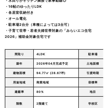
・水回りがキッチン隣接で家事動線◎
・16帖のゆったりLDK
・各居室収納付き
・オール電化
・駐車場2台分（車種によっては3台可）
・子育て世帯・若者夫婦世帯対象の「みらいエコ住宅
2026」補助金対象住宅です
間取り
4LDK
駐車場
築年
2026年04月完成予定
土地面積
建物面積
94.77㎡ (28.67坪)
引渡時期
用途地域
商業地域
容積率
建蔽率
80％
地目
階数
2階建て
学校区