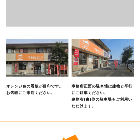
ません。ただし，個人情報保護法その他の法令で認められる
場合を除きます。
人の生命，身体または財産の保護のために必要がある場合で
あって，本人の同意を得ることが困難であるとき
公衆衛生の向上または児童の健全な育成の推進のために特に
必要がある場合であって，本人の同意を得ることが困難であ
るとき
国の機関もしくは地方公共団体またはその委託を受けた者が
法令の定める事務を遂行することに対して協力する必要があ
る場合であって，本人の同意を得ることにより当該事務の遂
行に支障を及ぼすおそれがあるとき
オレンジ色の看板が目印です。
事務所正面の駐車場は建物と平行
予め次の事項を告知あるいは公表し，かつ当社が個人情報保
お気軽にご来店ください。
にご駐車ください。
護委員会に届出をしたとき
建物右(東)側の駐車場もご利用い
利用目的に第三者への提供を含むこと
ただけます。
第三者に提供されるデータの項目
第三者への提供の手段または方法
本人の求めに応じて個人情報の第三者への提供を停止するこ
と
本人の求めを受け付ける方法