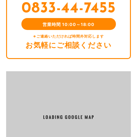
0833-44-7455
め
利用規約に違反したユーザーや，不正・不当な目的でサービ
スを利用しようとするユーザーの特定をし，ご利用をお断り
営業時間 10:00～18:00
するため
ユーザーにご自身の登録情報の閲覧や変更，削除，ご利用状
※ご連絡いただければ時間外対応します
況の閲覧を行っていただくため
お気軽にご相談ください
有料サービスにおいて，ユーザーに利用料金を請求するため
上記の利用目的に付随する目的
第4条(利用目的の変更)
当社は，利用目的が変更前と関連性を有すると合理的に認め
られる場合に限り，個人情報の利用目的を変更するものとし
ます。
利用目的の変更を行った場合には，変更後の目的について，
当社所定の方法により，ユーザーに通知し，または本ウェブ
サイト上に公表するものとします。
第5条(個人情報の第三者提供)
当社は，次に掲げる場合を除いて，あらかじめユーザーの同
意を得ることなく，第三者に個人情報を提供することはあり