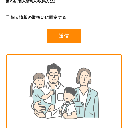
第2条(個人情報の収集方法)
当社は，ユーザーが利用登録をする際に氏名，生年月日，住
所，電話番号，メールアドレス，銀行口座番号，クレジット
個人情報の取扱いに同意する
カード番号，運転免許証番号などの個人情報をお尋ねするこ
とがあります。また，ユーザーと提携先などとの間でなされ
たユーザーの個人情報を含む取引記録や決済に関する情報を,
当社の提携先(情報提供元，広告主，広告配信先などを含みま
す。以下，｢提携先｣といいます。)などから収集することがあ
ります。
第3条(個人情報を収集・利用する目的)
当社が個人情報を収集・利用する目的は，以下のとおりで
す。
当社サービスの提供・運営のため
ユーザーからのお問い合わせに回答するため(本人確認を行う
ことを含む)
ユーザーが利用中のサービスの新機能，更新情報，キャンペ
ーン等及び当社が提供する他のサービスの案内のメールを送
付するため
メンテナンス，重要なお知らせなど必要に応じたご連絡のた