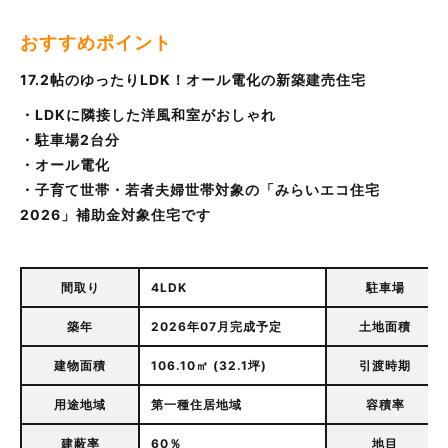
おすすめポイント
17.2帖のゆったりLDK！オール電化の新築建売住宅
・LDKに隣接した洋風和室がおしゃれ
・駐車場2台分
・オール電化
・子育て世帯・若者夫婦世帯対象の「みらいエコ住宅
2026」補助金対象住宅です
間取り
4LDK
駐車場
築年
2026年07月完成予定
土地面積
建物面積
106.10㎡ (32.1坪)
引渡時期
用途地域
第一種住居地域
容積率
建蔽率
60％
地目