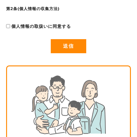
第2条(個人情報の収集方法)
当社は，ユーザーが利用登録をする際に氏名，生年月日，住
所，電話番号，メールアドレス，銀行口座番号，クレジット
個人情報の取扱いに同意する
カード番号，運転免許証番号などの個人情報をお尋ねするこ
とがあります。また，ユーザーと提携先などとの間でなされ
たユーザーの個人情報を含む取引記録や決済に関する情報を,
当社の提携先(情報提供元，広告主，広告配信先などを含みま
す。以下，｢提携先｣といいます。)などから収集することがあ
ります。
第3条(個人情報を収集・利用する目的)
当社が個人情報を収集・利用する目的は，以下のとおりで
す。
当社サービスの提供・運営のため
ユーザーからのお問い合わせに回答するため(本人確認を行う
ことを含む)
ユーザーが利用中のサービスの新機能，更新情報，キャンペ
ーン等及び当社が提供する他のサービスの案内のメールを送
付するため