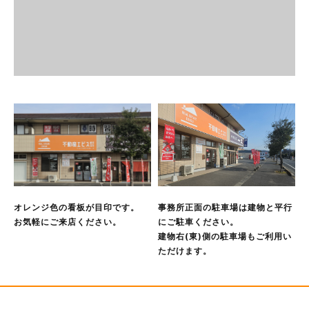
当社は，次に掲げる場合を除いて，あらかじめユーザーの同
意を得ることなく，第三者に個人情報を提供することはあり
ません。ただし，個人情報保護法その他の法令で認められる
場合を除きます。
人の生命，身体または財産の保護のために必要がある場合で
あって，本人の同意を得ることが困難であるとき
公衆衛生の向上または児童の健全な育成の推進のために特に
必要がある場合であって，本人の同意を得ることが困難であ
るとき
国の機関もしくは地方公共団体またはその委託を受けた者が
法令の定める事務を遂行することに対して協力する必要があ
る場合であって，本人の同意を得ることにより当該事務の遂
行に支障を及ぼすおそれがあるとき
オレンジ色の看板が目印です。
事務所正面の駐車場は建物と平行
予め次の事項を告知あるいは公表し，かつ当社が個人情報保
お気軽にご来店ください。
にご駐車ください。
護委員会に届出をしたとき
建物右(東)側の駐車場もご利用い
利用目的に第三者への提供を含むこと
ただけます。
第三者に提供されるデータの項目
第三者への提供の手段または方法
本人の求めに応じて個人情報の第三者への提供を停止するこ
と