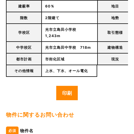
建蔽率
60％
地目
階数
2階建て
地勢
光市立島田小学校
学校区
取引態様
1,243m
中学校区
光市立島田中学校 718m
建物構造
都市計画
市街化区域
現況
その他情報
上水、下水、オール電化
印刷
物件に関するお問い合わせ
物件名
必須