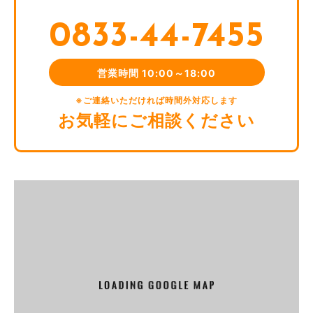
メンテナンス，重要なお知らせなど必要に応じたご連絡のた
0833-44-7455
め
利用規約に違反したユーザーや，不正・不当な目的でサービ
スを利用しようとするユーザーの特定をし，ご利用をお断り
営業時間 10:00～18:00
するため
ユーザーにご自身の登録情報の閲覧や変更，削除，ご利用状
※ご連絡いただければ時間外対応します
況の閲覧を行っていただくため
お気軽にご相談ください
有料サービスにおいて，ユーザーに利用料金を請求するため
上記の利用目的に付随する目的
第4条(利用目的の変更)
当社は，利用目的が変更前と関連性を有すると合理的に認め
られる場合に限り，個人情報の利用目的を変更するものとし
ます。
利用目的の変更を行った場合には，変更後の目的について，
当社所定の方法により，ユーザーに通知し，または本ウェブ
サイト上に公表するものとします。
第5条(個人情報の第三者提供)