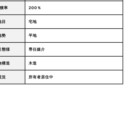
積率
200％
地目
宅地
地勢
平地
引態様
専任媒介
物構造
木造
現況
所有者居住中