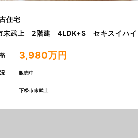
古住宅
市末武上 2階建 4LDK+S セキスイハ
3,980万円
格
況
販売中
下松市末武上