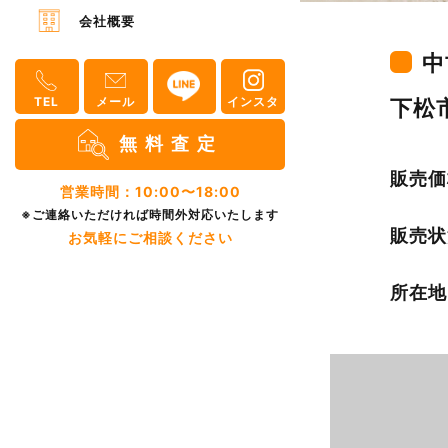
会社概要
中
TEL
メール
インスタ
下松
無料査定
販売価
営業時間：10:00〜18:00
※ご連絡いただければ時間外対応いたします
販売状
お気軽にご相談ください
所在地