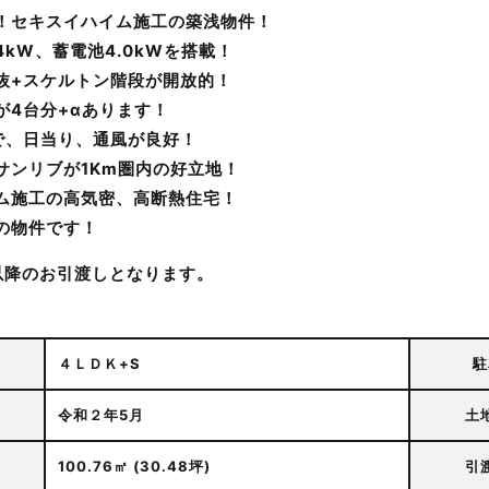
！セキスイハイム施工の築浅物件！
4kW、蓄電池4.0kWを搭載！
抜+スケルトン階段が開放的！
が4台分+αあります！
で、日当り、通風が良好！
サンリブが1Km圏内の好立地！
ム施工の高気密、高断熱住宅！
の物件です！
月以降のお引渡しとなります。
４ＬＤＫ+S
駐
令和２年5月
土
100.76㎡ (30.48坪)
引