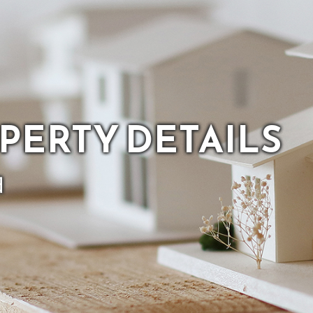
PERTY
DETAILS
細