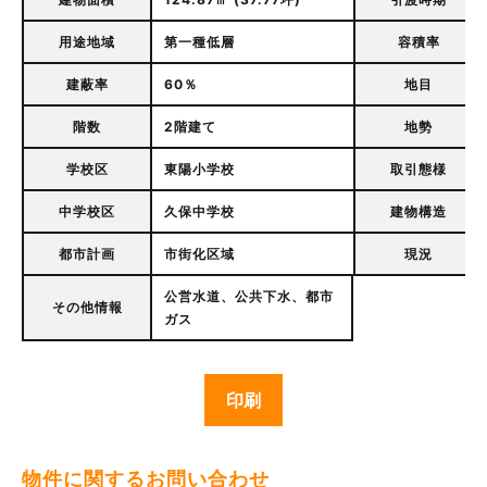
用途地域
第一種低層
容積率
建蔽率
60％
地目
階数
2階建て
地勢
学校区
東陽小学校
取引態様
中学校区
久保中学校
建物構造
都市計画
市街化区域
現況
公営水道、公共下水、都市
その他情報
ガス
印刷
物件に関するお問い合わせ