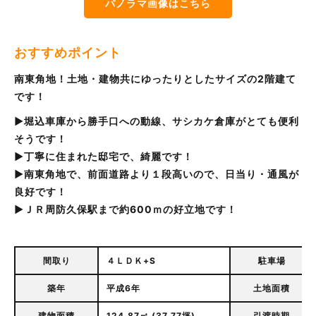
パノラマ画像はこちら
おすすめポイント
南東角地！土地・建物共にゆったりとしたサイズの2階建て
です！
▶堀込車庫から勝手口への動線、サシカケ倉庫がとても便利
そうです！
▶丁寧に住まれた邸宅で、綺麗です！
▶南東角地で、前面道路より１段高いので、日当り・通風が
良好です！
▶ＪＲ周防久保駅まで約600ｍの好立地です！
間取り
４ＬＤＫ+S
駐車場
築年
平成6年
土地面積
建物面積
124.87㎡ (37.77坪)
引渡時期