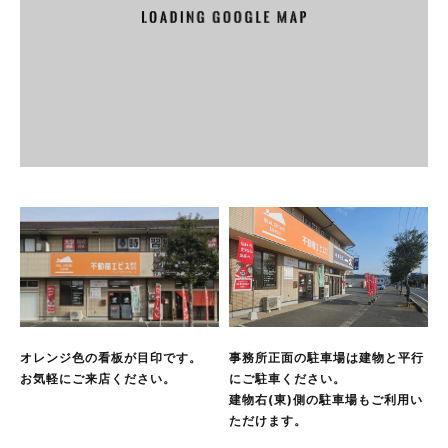
第5条(個人情報の第三者提供)
当社は，次に掲げる場合を除いて，あらかじめユーザーの同
意を得ることなく，第三者に個人情報を提供することはあり
ません。ただし，個人情報保護法その他の法令で認められる
場合を除きます。
人の生命，身体または財産の保護のために必要がある場合で
あって，本人の同意を得ることが困難であるとき
公衆衛生の向上または児童の健全な育成の推進のために特に
必要がある場合であって，本人の同意を得ることが困難であ
るとき
国の機関もしくは地方公共団体またはその委託を受けた者が
法令の定める事務を遂行することに対して協力する必要があ
る場合であって，本人の同意を得ることにより当該事務の遂
行に支障を及ぼすおそれがあるとき
オレンジ色の看板が目印です。
事務所正面の駐車場は建物と平行
予め次の事項を告知あるいは公表し，かつ当社が個人情報保
お気軽にご来店ください。
にご駐車ください。
護委員会に届出をしたとき
建物右(東)側の駐車場もご利用い
利用目的に第三者への提供を含むこと
ただけます。
第三者に提供されるデータの項目