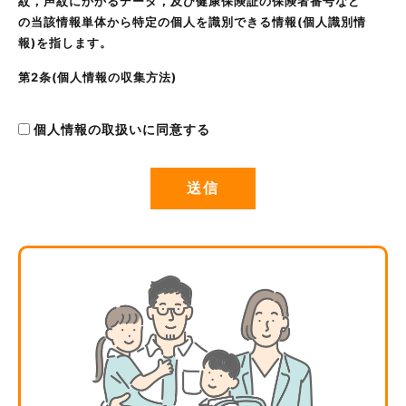
紋，声紋にかかるデータ，及び健康保険証の保険者番号など
の当該情報単体から特定の個人を識別できる情報(個人識別情
報)を指します。
第2条(個人情報の収集方法)
当社は，ユーザーが利用登録をする際に氏名，生年月日，住
所，電話番号，メールアドレス，銀行口座番号，クレジット
個人情報の取扱いに同意する
カード番号，運転免許証番号などの個人情報をお尋ねするこ
とがあります。また，ユーザーと提携先などとの間でなされ
たユーザーの個人情報を含む取引記録や決済に関する情報を,
当社の提携先(情報提供元，広告主，広告配信先などを含みま
す。以下，｢提携先｣といいます。)などから収集することがあ
ります。
第3条(個人情報を収集・利用する目的)
当社が個人情報を収集・利用する目的は，以下のとおりで
す。
当社サービスの提供・運営のため
ユーザーからのお問い合わせに回答するため(本人確認を行う
ことを含む)