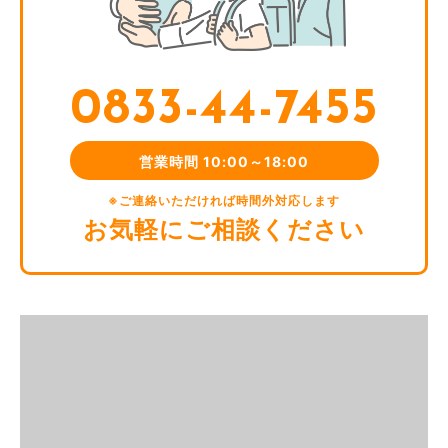
ユーザーが利用中のサービスの新機能，更新情報，キャンペ
ーン等及び当社が提供する他のサービスの案内のメールを送
付するため
メンテナンス，重要なお知らせなど必要に応じたご連絡のた
0833-44-7455
め
利用規約に違反したユーザーや，不正・不当な目的でサービ
スを利用しようとするユーザーの特定をし，ご利用をお断り
営業時間 10:00～18:00
するため
ユーザーにご自身の登録情報の閲覧や変更，削除，ご利用状
※ご連絡いただければ時間外対応します
況の閲覧を行っていただくため
お気軽にご相談ください
有料サービスにおいて，ユーザーに利用料金を請求するため
上記の利用目的に付随する目的
第4条(利用目的の変更)
当社は，利用目的が変更前と関連性を有すると合理的に認め
られる場合に限り，個人情報の利用目的を変更するものとし
ます。
利用目的の変更を行った場合には，変更後の目的について，
当社所定の方法により，ユーザーに通知し，または本ウェブ
サイト上に公表するものとします。