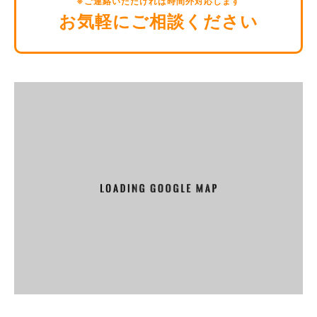
※ご連絡いただければ時間外対応します
況の閲覧を行っていただくため
お気軽にご相談ください
有料サービスにおいて，ユーザーに利用料金を請求するため
上記の利用目的に付随する目的
第4条(利用目的の変更)
当社は，利用目的が変更前と関連性を有すると合理的に認め
られる場合に限り，個人情報の利用目的を変更するものとし
ます。
利用目的の変更を行った場合には，変更後の目的について，
当社所定の方法により，ユーザーに通知し，または本ウェブ
サイト上に公表するものとします。
第5条(個人情報の第三者提供)
当社は，次に掲げる場合を除いて，あらかじめユーザーの同
意を得ることなく，第三者に個人情報を提供することはあり
ません。ただし，個人情報保護法その他の法令で認められる
場合を除きます。
人の生命，身体または財産の保護のために必要がある場合で
あって，本人の同意を得ることが困難であるとき
公衆衛生の向上または児童の健全な育成の推進のために特に