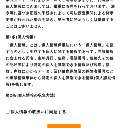
個人情報につきましては、厳重に管理を行っております。 法
令等に基づき正規の手続きによって司法捜査機関による開示
要求が行われた場合を除き、第三者に開示もしくは提供する
ことはございません。
第1条(個人情報)
「個人情報」とは，個人情報保護法にいう「個人情報」を指
すものとし，生存する個人に関する情報であって，当該情報
に含まれる氏名，生年月日，住所，電話番号，連絡先その他
の記述等により特定の個人を識別できる情報及び容貌，指
紋，声紋にかかるデータ，及び健康保険証の保険者番号など
の当該情報単体から特定の個人を識別できる情報(個人識別情
報)を指します。
第2条(個人情報の収集方法)
当社は，ユーザーが利用登録をする際に氏名，生年月日，住
所，電話番号，メールアドレス，銀行口座番号，クレジット
個人情報の取扱いに同意する
カード番号，運転免許証番号などの個人情報をお尋ねするこ
とがあります。また，ユーザーと提携先などとの間でなされ