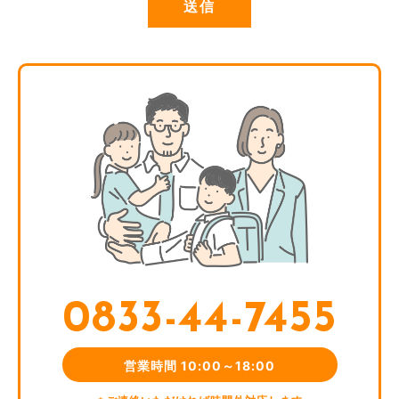
たユーザーの個人情報を含む取引記録や決済に関する情報を,
当社の提携先(情報提供元，広告主，広告配信先などを含みま
す。以下，｢提携先｣といいます。)などから収集することがあ
ります。
第3条(個人情報を収集・利用する目的)
当社が個人情報を収集・利用する目的は，以下のとおりで
す。
当社サービスの提供・運営のため
ユーザーからのお問い合わせに回答するため(本人確認を行う
ことを含む)
ユーザーが利用中のサービスの新機能，更新情報，キャンペ
ーン等及び当社が提供する他のサービスの案内のメールを送
付するため
メンテナンス，重要なお知らせなど必要に応じたご連絡のた
0833-44-7455
め
利用規約に違反したユーザーや，不正・不当な目的でサービ
スを利用しようとするユーザーの特定をし，ご利用をお断り
営業時間 10:00～18:00
するため
ユーザーにご自身の登録情報の閲覧や変更，削除，ご利用状