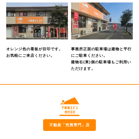
必要がある場合であって，本人の同意を得ることが困難であ
るとき
国の機関もしくは地方公共団体またはその委託を受けた者が
法令の定める事務を遂行することに対して協力する必要があ
る場合であって，本人の同意を得ることにより当該事務の遂
行に支障を及ぼすおそれがあるとき
オレンジ色の看板が目印です。
事務所正面の駐車場は建物と平行
予め次の事項を告知あるいは公表し，かつ当社が個人情報保
お気軽にご来店ください。
にご駐車ください。
護委員会に届出をしたとき
建物右(東)側の駐車場もご利用い
利用目的に第三者への提供を含むこと
ただけます。
第三者に提供されるデータの項目
第三者への提供の手段または方法
本人の求めに応じて個人情報の第三者への提供を停止するこ
と
本人の求めを受け付ける方法
前項の定めにかかわらず，次に掲げる場合には，当該情報の
提供先は第三者に該当しないものとします。
当社が利用目的の達成に必要な範囲内において個人情報の取
不動産「売買専門」店
扱いの全部または一部を委託する場合
合併その他の事由による事業の承継に伴って個人情報が提供