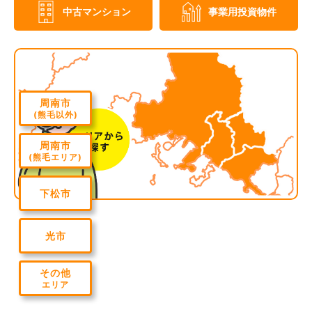
中古マンション
事業用投資物件
周南市
(熊毛以外)
周南市
(熊毛エリア)
下松市
光市
その他
エリア